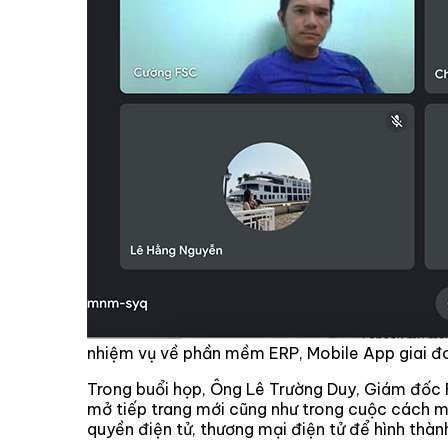
nhiệm vụ về phần mềm ERP, Mobile App giai 
Trong buổi họp, Ông Lê Trường Duy, Giám đốc F
mở tiếp trang mới cũng như trong cuộc cách mạ
quyền điện tử, thương mại điện tử để hình thành