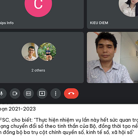
đoạn 2021-2023
SC, cho biết: "Thực hiện nhiệm vụ lần này hết sức quan t
ng chuyển đổi số theo tinh thần của Bộ, đồng thời tạo nề
 đồng bộ ba trụ cột chính quyền số, kinh tế số, xã hội số"